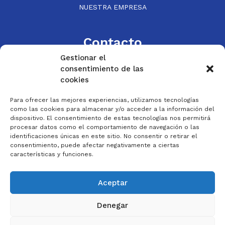
NUESTRA EMPRESA
Contacto
Gestionar el
consentimiento de las
Via Univérsitas, 55. 50017 Zaragoza
cookies
976 330 842
Para ofrecer las mejores experiencias, utilizamos tecnologías
como las cookies para almacenar y/o acceder a la información del
exposicion@roypes.com
dispositivo. El consentimiento de estas tecnologías nos permitirá
procesar datos como el comportamiento de navegación o las
identificaciones únicas en este sitio. No consentir o retirar el
consentimiento, puede afectar negativamente a ciertas
características y funciones.
Aviso legal
Política de privacidad
Aceptar
Política de cookies
Denegar
Accesibilidad AA