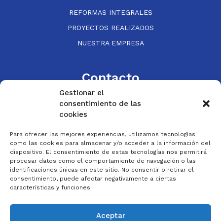
REFORMAS INTEGRALES
PROYECTOS REALIZADOS
NUESTRA EMPRESA
Contacto
Gestionar el
consentimiento de las
Via Univérsitas, 55. 50017 Zaragoza
cookies
976 330 842
Para ofrecer las mejores experiencias, utilizamos tecnologías
como las cookies para almacenar y/o acceder a la información del
exposicion@roypes.com
dispositivo. El consentimiento de estas tecnologías nos permitirá
procesar datos como el comportamiento de navegación o las
identificaciones únicas en este sitio. No consentir o retirar el
consentimiento, puede afectar negativamente a ciertas
características y funciones.
Aviso legal
Política de privacidad
Aceptar